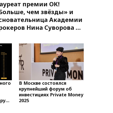
ауреат премии ОК!
Больше, чем звёзды» и
сновательница Академии
рокеров Нина Суворова о
изнесе, балансе и трендах
а рынке элитной
едвижимости
нного
В Москве состоялся
крупнейший форум об
инвестициях Private Money
руб.
2025