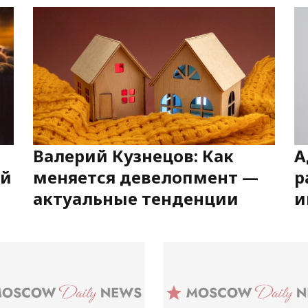
Валерий Кузнецов: Как
А
ый
меняется девелопмент —
р
актуальные тенденции
и