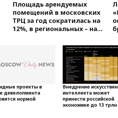
Площадь арендуемых
Л
помещений в московских
«
ТРЦ за год сократилась на
о
12%, в региональных – на
б
28%
б
н
н
идные проекты в
Внедрение искусстве
е девелопмента
интеллекта может
овятся нормой
принести российской
экономике до 13 трлн 
к 2030 г.