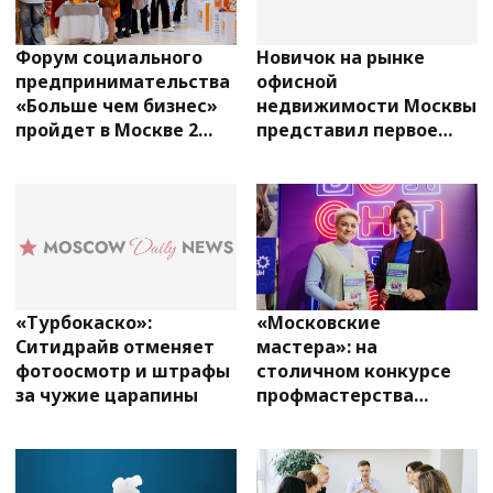
Форум социального
Новичок на рынке
предпринимательства
офисной
«Больше чем бизнес»
недвижимости Москвы
пройдет в Москве 2
представил первое
июля
флагманское
пространство
«Турбокаско»:
«Московские
Ситидрайв отменяет
мастера»: на
фотоосмотр и штрафы
столичном конкурсе
за чужие царапины
профмастерства
впервые наградят
волонтеров