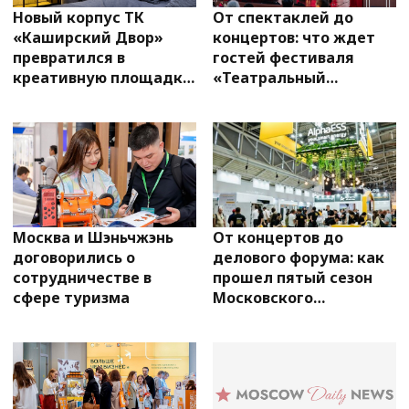
Новый корпус ТК
От спектаклей до
«Каширский Двор»
концертов: что ждет
превратился в
гостей фестиваля
креативную площадку
«Театральный
для декораторов
бульвар» в июле
Москва и Шэньчжэнь
От концертов до
договорились о
делового форума: как
сотрудничестве в
прошел пятый сезон
сфере туризма
Московского
джазового фестиваля