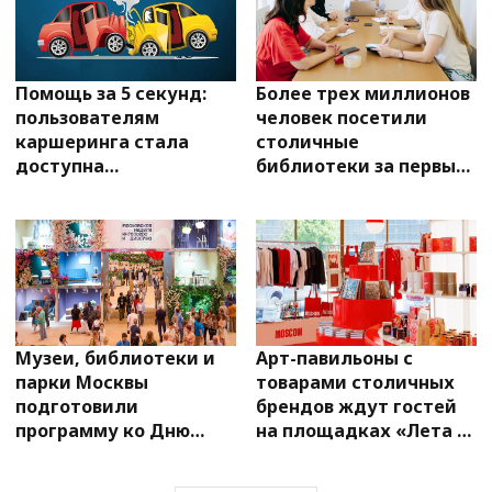
Помощь за 5 секунд:
Более трех миллионов
пользователям
человек посетили
каршеринга стала
столичные
доступна
библиотеки за первый
приоритетная линия в
квартал 2026 года
случае ДТП
Музеи, библиотеки и
Арт-павильоны с
парки Москвы
товарами столичных
подготовили
брендов ждут гостей
программу ко Дню
на площадках «Лета в
русского языка
Москве»