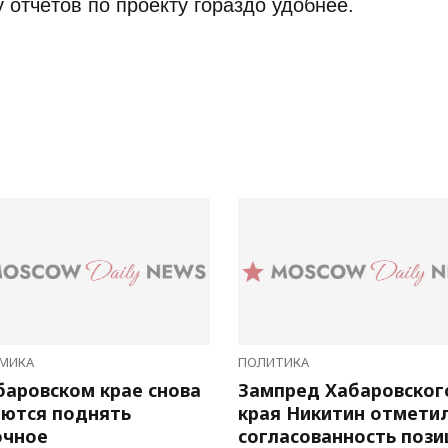
у отчётов по проекту гораздо удобнее.
МИКА
ПОЛИТИКА
баровском крае снова
Зампред Хабаровског
ются поднять
края Никитин отмети
очное
согласованность пози