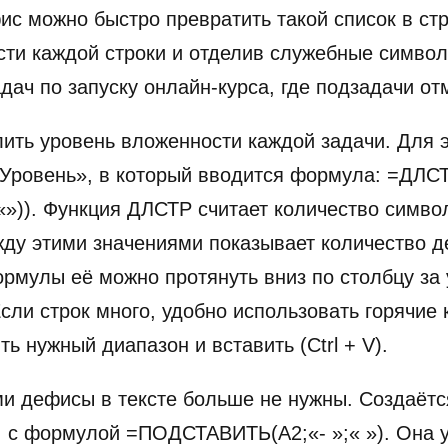
ис можно быстро превратить такой список в ст
ти каждой строки и отделив служебные символ
адач по запуску онлайн-курса, где подзадачи о
ть уровень вложенности каждой задачи. Для э
Уровень», в который вводится формула: =ДЛСТ
)). Функция ДЛСТР считает количество симво
ду этими значениями показывает количество де
рмулы её можно протянуть вниз по столбцу за 
сли строк много, удобно использовать горячие
ть нужный диапазон и вставить (Ctrl + V).
ми дефисы в тексте больше не нужны. Создаётс
 с формулой =ПОДСТАВИТЬ(A2;«- »;« »). Она у