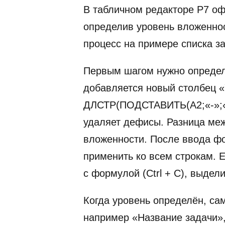
В табличном редакторе Р7 оф
определив уровень вложеннос
процесс на примере списка з
Первым шагом нужно определи
добавляется новый столбец «
ДЛСТР(ПОДСТАВИТЬ(A2;«-»;«»
удаляет дефисы. Разница меж
вложенности. После ввода фо
применить ко всем строкам. Е
с формулой (Ctrl + C), выдели
Когда уровень определён, са
например «Название задачи»,