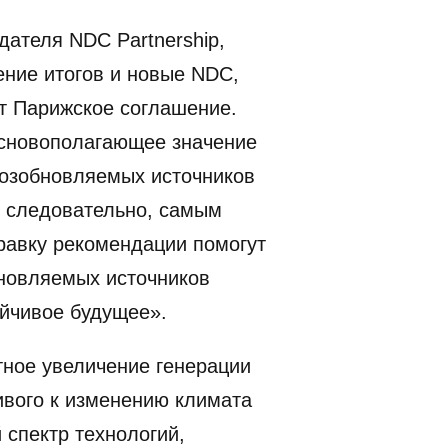
дателя NDC Partnership,
ение итогов и новые NDC,
т Парижское соглашение.
основополагающее значение
возобновляемых источников
, следовательно, самым
равку рекомендации помогут
бновляемых источников
ойчивое будущее».
атное увеличение генерации
ивого к изменению климата
спектр технологий,