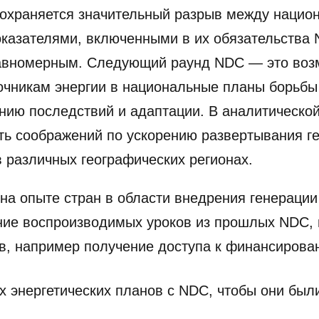
сохраняется значительный разрыв между нацио
казателями, включенными в их обязательства 
равномерным. Следующий раунд NDC — это возм
очникам энергии в национальные планы борьбы
ению последствий и адаптации. В аналитическо
ь соображений по ускорению развертывания ге
 различных географических регионах.
а опыте стран в области внедрения генерации
ние воспроизводимых уроков из прошлых NDC, 
в, например получение доступа к финансирова
 энергетических планов с NDC, чтобы они был