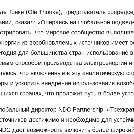
ле Тонке (Ole Thonke), представитель сопредсе
нии, сказал: «Опираясь на глобальное подвед
стрировать, что мировое сообщество выполняе
энергии из возобновляемых источников имеет 
егодня для большинства стран использование 
евым способом производства электроэнергии и
деюсь, что включенные в эту аналитическую сп
ры и ускорить внедрение использования возо
ющихся странах, что проложит путь в более уст
 глобальный директор NDC Partnership: «Трехкр
сточников достижимо и необходимо для устойч
DC дает возможность включить более широкий 