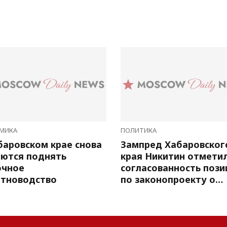
МИКА
ПОЛИТИКА
баровском крае снова
Зампред Хабаровског
ются поднять
края Никитин отмети
очное
согласованность пози
тноводство
по законопроекту о
выборах глав