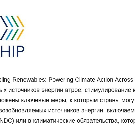
ling Renewables: Powering Climate Action Acros
х источников энергии втрое: стимулирование 
зложены ключевые меры, к которым страны могу
 возобновляемых источников энергии, включае
NDC) или в климатические обязательства, кот