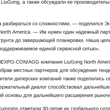
 LiuGong, а также обсуждали ее производитель
 разбираться со сложностями, — поделился Эн
North America. — Им нужен один надежный парт
грунта до завершающей планировки. Наша цель
поддерживаемое единой сервисной сетью».
NEXPO-CON/AGG компания LiuGong North Ameri
обрав местных партнеров для обсуждения тенд
вители дилерских компаний также поделились 
держательный диалог способствовал дальнейш
ой основы для дальнейшего расширения рыночн
Cummins отметили 30-летие их глобального сот