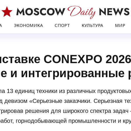
А
ЭКОНОМИКА
СПОРТ
КУЛЬТУРА
МИР
ыставке CONEXPO 2026
е и интегрированные
а 13 единиц техники из различных продуктовых
евизом «Серьезные заказчики. Серьезная тех
трировав решения для широкого спектра задач 
 работ, горнодобывающей промышленности и кр