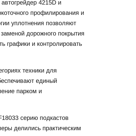
 автогрейдер 4215D и
окоточного профилирования и
огии уплотнения позволяют
 заменой дорожного покрытия
ть графики и контролировать
егориях техники для
обеспечивают единый
ление парком и
F18033 серию подкастов
илеры делились практическим