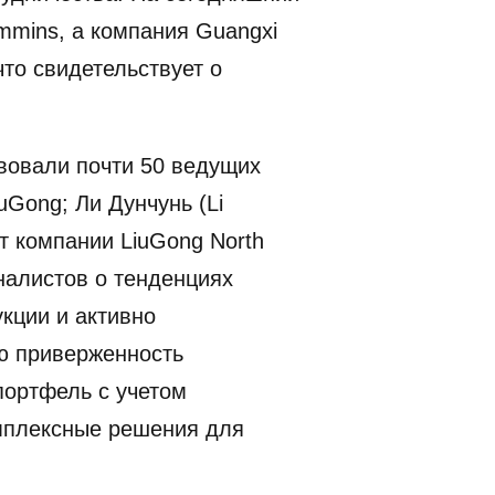
mmins, а компания Guangxi
то свидетельствует о
вовали почти 50 ведущих
Gong; Ли Дунчунь (Li
т компании LiuGong North
налистов о тенденциях
кции и активно
ю приверженность
портфель с учетом
мплексные решения для