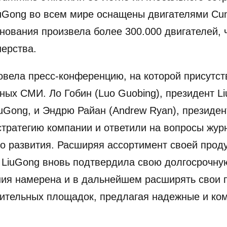
uGong во всем мире оснащены двигателями Cu
нования произвела более 300.000 двигателей, ч
нерства.
овела пресс-конференцию, на которой присутст
ых СМИ. Ло Гобин (Luo Guobing), президент Liu
iuGong, и Эндрю Райан (Andrew Ryan), президен
стратегию компании и ответили на вопросы жур
о развития. Расширяя ассортимент своей проду
 LiuGong вновь подтвердила свою долгосрочну
ния намерена и в дальнейшем расширять свои 
ительных площадок, предлагая надежные и ко