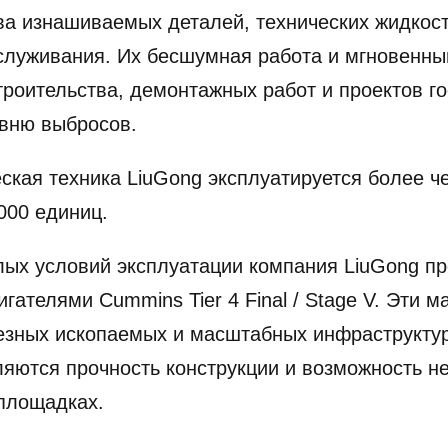
ва изнашиваемых деталей, технических жидкост
служивания. Их бесшумная работа и мгновенны
троительства, демонтажных работ и проектов го
овню выбросов.
ская техника LiuGong эксплуатируется более че
000 единиц.
лых условий эксплуатации компания LiuGong пр
игателями Cummins Tier 4 Final / Stage V. Эти
езных ископаемых и масштабных инфраструктур
яются прочность конструкции и возможность н
площадках.