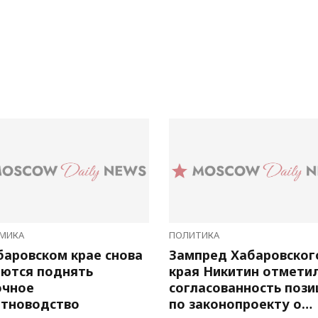
МИКА
ПОЛИТИКА
баровском крае снова
Зампред Хабаровског
ются поднять
края Никитин отмети
очное
согласованность пози
тноводство
по законопроекту о