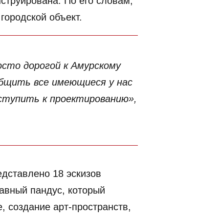
нструирована. По его словам,
городской объект.
осто дорогой к Амурскому
бщить все имеющиеся у нас
иступить к проектированию»,
.
едставлено 18 эскизов
лавный пандус, который
, создание арт-пространств,