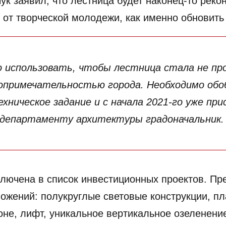
к заявил, что лестница будет наконец-то реко
от творческой молодежи, как именно обновить 
 использовать, чтобы лестница стала не пр
топримечательностью города. Необходимо обо
ническое задание и с начала 2021-го уже пр
у департаменту архитектуры градоначальник
ключена в список инвестиционных проектов. Пр
ложений: полукруглые световые конструкции, п
оне, лифт, уникальное вертикальное озеленение