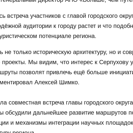
сь встреча участников с главой городского окр
одёжной аудитории к городу растет и что подо
уристическом потенциале региона.
ь не только историческую архитектуру, но и со
проекты. Мы видим, что интерес к Серпухову у
ршруты позволят привлечь ещё больше инициа
мментировал Алексей Шимко.
ла совместная встреча главы городского округ
ы обсудили дальнейшее развитие маршрутов по
ции и механизмы интеграции научных площадок 
уру региона.