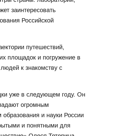
ожет заинтересовать
зования Российской
аектории путешествий,
их площадок и погружение в
людей к знакомству с
дки уже в следующем году. Он
бладают огромным
 образования и науки России
крытыми и понятными для
ешествие» Олеся Тетерина.