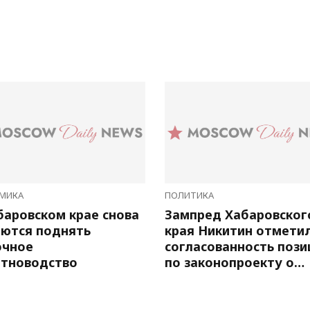
МИКА
ПОЛИТИКА
баровском крае снова
Зампред Хабаровског
ются поднять
края Никитин отмети
очное
согласованность пози
тноводство
по законопроекту о
выборах глав