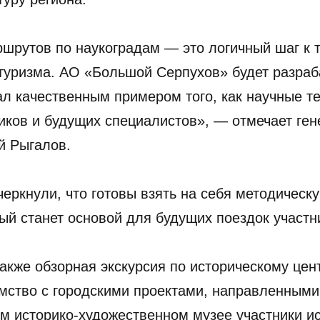
шрутов по наукоградам — это логичный шаг к т
 туризма. АО «Большой Серпухов» будет разра
ал качественным примером того, как научные т
иков и будущих специалистов», — отмечает ге
й Рыгалов.
еркнули, что готовы взять на себя методическ
ый станет основой для будущих поездок участн
акже обзорная экскурсия по историческому це
мство с городскими проектами, направленными
ом историко-художественном музее участники 