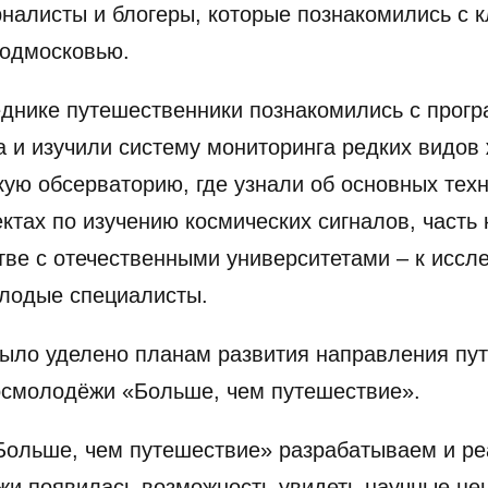
налисты и блогеры, которые познакомились с 
Подмосковью.
еднике путешественники познакомились с прог
а и изучили систему мониторинга редких видов 
ую обсерваторию, где узнали об основных тех
ктах по изучению космических сигналов, часть
тве с отечественными университетами – к иссл
олодые специалисты.
было уделено планам развития направления п
осмолодёжи «Больше, чем путешествие».
Больше, чем путешествие» разрабатываем и р
жи появилась возможность увидеть научные це