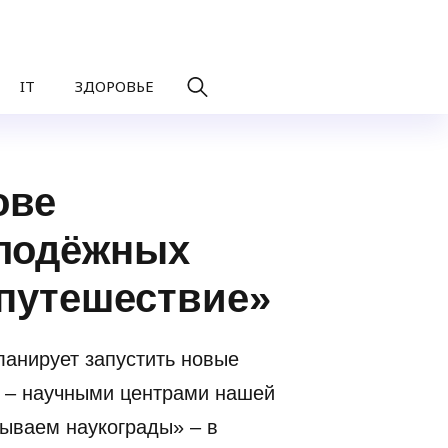
IT
ЗДОРОВЬЕ
ове
олодёжных
 путешествие»
анирует запустить новые
 – научными центрами нашей
рываем наукограды» – в