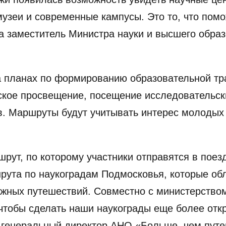
музеи и современные кампусы. Это то, что пом
а заместитель Министра науки и высшего обра
а планах по формированию образовательной тр
ское просвещение, посещение исследовательск
в. Маршруты будут учитывать интерес молодых 
рут, по которому участники отправятся в поез
шрута по наукоградам Подмосковья, которые о
жных путешествий. Совместно с министерством
 чтобы сделать наши наукограды еще более от
 генеральный директор АНО «Больше, чем пут