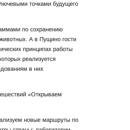
ключевыми точками будущего
раммами по сохранению
животных. А в Пущино гости
нических принципах работы
 которых реализуется
едованиям в них
утешествий «Открываем
еализуем новые маршруты по
нтры страны: лаборатории,