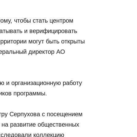
ому, чтобы стать центром
батывать и верифицировать
ерритории могут быть открыты
неральный директор АО
ую и организационную работу
иков программы.
нтру Серпухова с посещением
 на развитие общественных
исследовали коллекцию