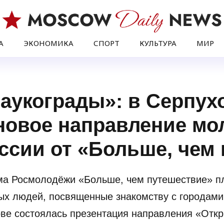
А
ЭКОНОМИКА
СПОРТ
КУЛЬТУРА
МИР
аукограды»: в Серпух
новое направление м
оссии от «Больше, чем
ма Росмолодёжи «Больше, чем путешествие» пл
ых людей, посвященные знакомству с городами
ове состоялась презентация направления «Отк