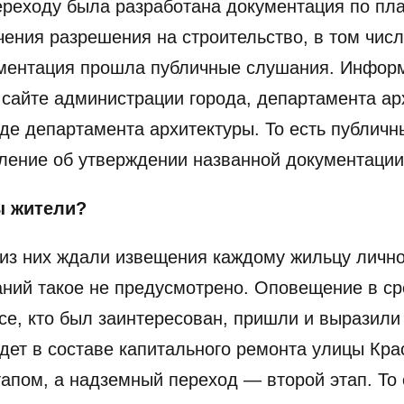
реходу была разработана документация по пла
чения разрешения на строительство, в том чис
кументация прошла публичные слушания. Инфор
айте администрации города, департамента арх
нде департамента архитектуры. То есть публичн
вление об утверждении названной документации
ы жители?
из них ждали извещения каждому жильцу лично
ний такое не предусмотрено. Оповещение в ср
е, кто был заинтересован, пришли и выразили
идет в составе капитального ремонта улицы Кра
апом, а надземный переход — второй этап. То 