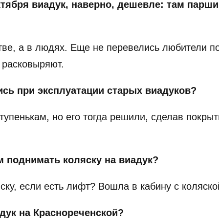
ктября виадук, наверно, дешевле: там парш
ве, а в людях. Еще не перевелись любители п
и расковыряют.
сь при эксплуатации старых виадуков?
тупенькам, но его тогда решили, сделав покрыт
м поднимать коляску на виадук?
ку, если есть лифт? Вошла в кабину с коляско
адук на Краснореченской?