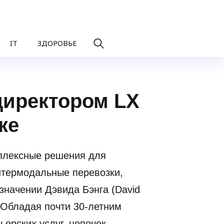
IT
ЗДОРОВЬЕ
директором LX
ике
мплексные решения для
интермодальные перевозки,
значении Дэвида Бэнга (David
 Обладая почти 30-летним
ерских услуг, цепочек