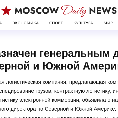
А
ЭКОНОМИКА
СПОРТ
КУЛЬТУРА
МИР
азначен генеральным 
верной и Южной Амер
ная логистическая компания, предлагающая ко
спедирование грузов, контрактную логистику, 
гистику электронной коммерции, объявила о на
ного директора по Северной и Южной Америке.
тики, экспедирования, специализированных курь