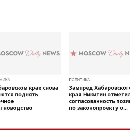
МИКА
ПОЛИТИКА
баровском крае снова
Зампред Хабаровског
ются поднять
края Никитин отмети
очное
согласованность пози
тноводство
по законопроекту о
выборах глав