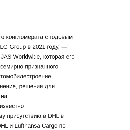
го конгломерата с годовым
LG Group в 2021 году, —
JAS Worldwide, которая его
всемирно признанного
автомобилестроение,
нение, решения для
 на
 известно
му присутствию в DHL в
HL и Lufthansa Cargo по