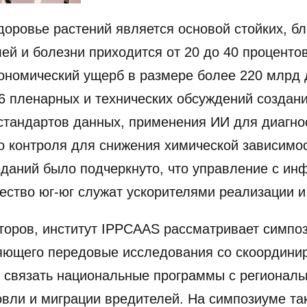
здоровье растений является основой стойких, 
ей и болезни приходится от 20 до 40 проценто
ономический ущерб в размере более 220 млрд
6 пленарных и технических обсуждений создани
стандартов данных, применения ИИ для диагно
го контроля для снижения химической зависимо
еданий было подчеркнуто, что управление с ин
ество юг-юг служат ускорителями реализации и
торов, институт IPPCAAS рассматривает симпоз
няющего передовые исследования со скоордини
ы связать национальные программы с региона
овли и миграции вредителей. На симпозиуме т