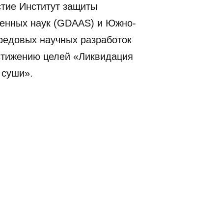
астие Институт защиты
венных наук (GDAAS) и Южно-
ередовых научных разработок
стижению целей «Ликвидация
 суши».