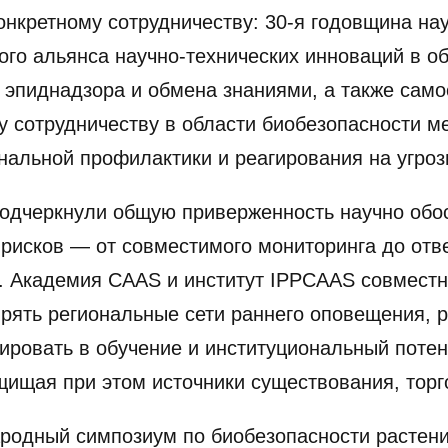
нкретному сотрудничеству: 30-я годовщина нау
го альянса научно-технических инноваций в о
 эпиднадзора и обмена знаниями, а также сам
 сотрудничеству в области биобезопасности м
нальной профилактики и реагирования на угроз
подчеркнули общую приверженность научно об
 рисков — от совместимого мониторинга до отв
в. Академия CAAS и институт IPPCAAS совмест
ять региональные сети раннего оповещения, р
тировать в обучение и институциональный поте
щищая при этом источники существования, торг
родный симпозиум по биобезопасности растени